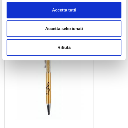
matita
Accetta tutti
Accetta selezionati
ARG
Rifiuta