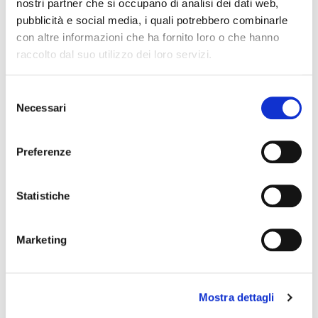
nostri partner che si occupano di analisi dei dati web,
modulo d’ordine.
pubblicità e social media, i quali potrebbero combinarle
con altre informazioni che ha fornito loro o che hanno
raccolto dal suo utilizzo dei loro servizi.
ARG
Selezione
Necessari
del
consenso
Preferenze
Statistiche
Marketing
Mostra dettagli