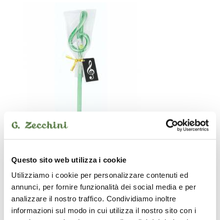
Questo sito web utilizza i cookie
Utilizziamo i cookie per personalizzare contenuti ed
Le immagini e le descrizioni dei prodotti riproducono nel modo più
annunci, per fornire funzionalità dei social media e per
fedele le caratteristiche degli stessi. Possono peraltro sussistere
errori o difformità sull’aspetto e nella descrizione dei beni e dei loro
analizzare il nostro traffico. Condividiamo inoltre
accessori. Le immagini e le descrizioni devono quindi intendersi
informazioni sul modo in cui utilizza il nostro sito con i
come indicative. Farà fede la descrizione del prodotto contenuta nel