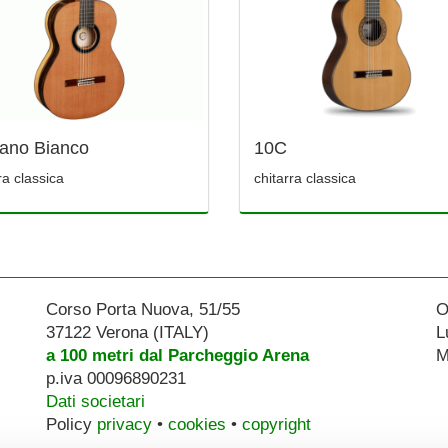
ano Bianco
10C
ra classica
chitarra classica
Corso Porta Nuova, 51/55
O
37122 Verona (ITALY)
L
a 100 metri dal Parcheggio Arena
M
p.iva 00096890231
Dati societari
Policy
privacy
•
cookies
•
copyright