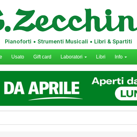
Pianoforti • Strumenti Musicali • Libri & Spartiti
e
Usato
Gift card
Laboratori
Libri
Info