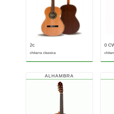
2c
0 C
chitarra classica
chitar
ALHAMBRA