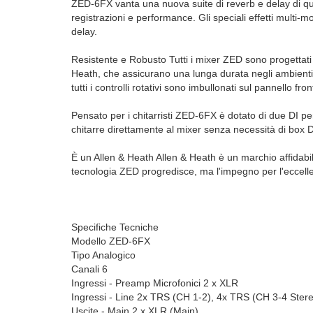
ZED-6FX vanta una nuova suite di reverb e delay di qua
registrazioni e performance. Gli speciali effetti multi
delay.
Resistente e Robusto Tutti i mixer ZED sono progettati e
Heath, che assicurano una lunga durata negli ambienti più 
tutti i controlli rotativi sono imbullonati sul pannello fr
Pensato per i chitarristi ZED-6FX è dotato di due DI per
chitarre direttamente al mixer senza necessità di box 
È un Allen & Heath Allen & Heath è un marchio affidabi
tecnologia ZED progredisce, ma l'impegno per l'eccelle
Specifiche Tecniche
Modello ZED-6FX
Tipo Analogico
Canali 6
Ingressi - Preamp Microfonici 2 x XLR
Ingressi - Line 2x TRS (CH 1-2), 4x TRS (CH 3-4 Ster
Uscite - Main 2 x XLR (Main)