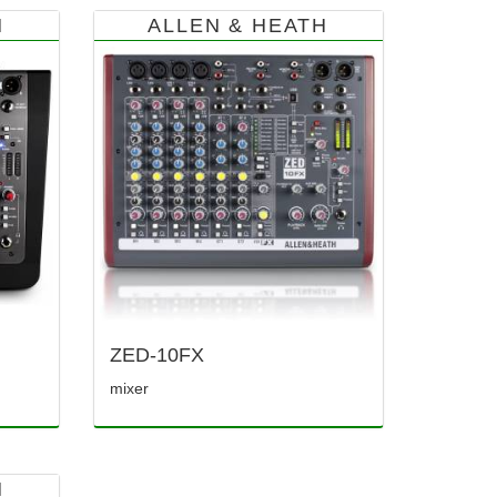
H
ALLEN & HEATH
ZED-10FX
mixer
H