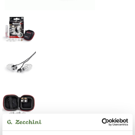
La nuova versione 2019 di MusicSafePRO® offre protezione