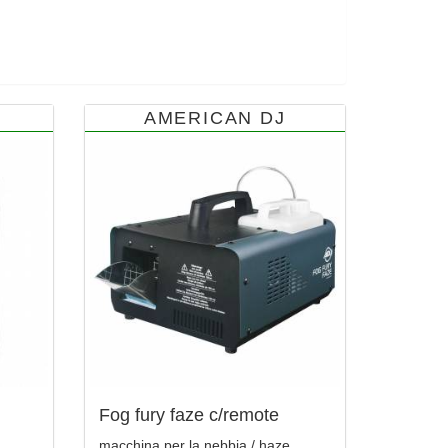
AMERICAN DJ
Fog fury faze c/remote
macchina per la nebbia / haze