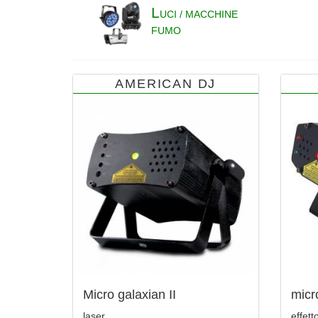
L
UCI / MACCHINE
FUMO
AMERICAN DJ
Micro galaxian II
micr
laser
effett