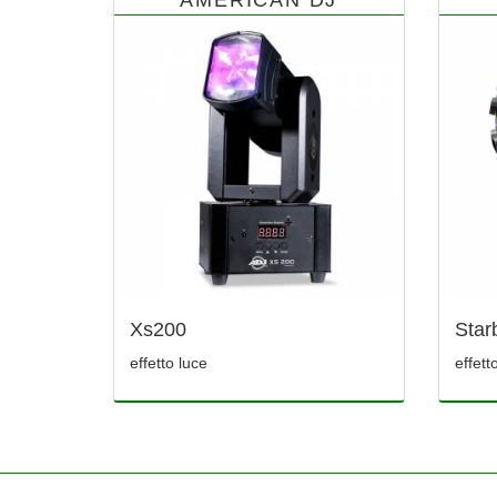
Xs200
Star
effetto luce
effett