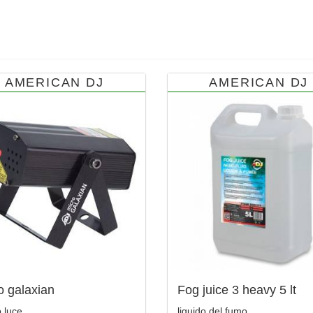
AMERICAN DJ
AMERICAN DJ
o galaxian
Fog juice 3 heavy 5 lt
o luce
liquido del fumo