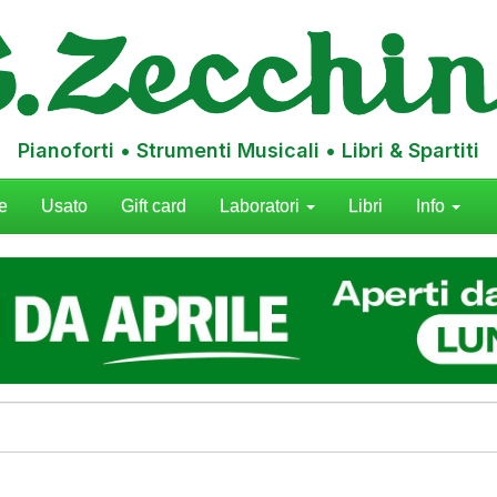
Pianoforti • Strumenti Musicali • Libri & Spartiti
e
Usato
Gift card
Laboratori
Libri
Info