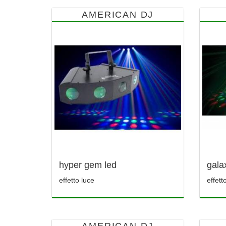
AMERICAN DJ
hyper gem led
gala
effetto luce
effett
AMERICAN DJ