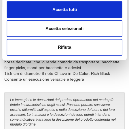
Accetta tutti
Tamburo in acciaio da 15.5 cm di diametro dal suono delicato e
rilassante, che può essere utilizzato anche per la musicoterapia.
Aiuta a calmare la mente attraverso l'espressione di sé e
Accetta selezionati
l'interazione con l'ambiente circostante. È possibile suonare con
bacchette dedicate per il tamburo con lingua d'acciaio e puoi
anche suonare con i plettri o a mani nude. Progettato per persone
Rifiuta
di tutte le età e livelli di abilità, dagli esperti ai principianti,
rendendolo facile da suonare per chiunque. Viene fornito con una
borsa dedicata, che lo rende comodo da trasportare, bacchette,
finger picks, stand per bacchette e adesivi.
15.5 cm di diametro 8 note Chiave in Do Color: Rich Black
Consente un'esecuzione versatile e leggera
Le immagini e le descrizioni dei prodotti riproducono nel modo più
fedele le caratteristiche degli stessi. Possono peraltro sussistere
errori o difformità sull’aspetto e nella descrizione dei beni e dei loro
accessori. Le immagini e le descrizioni devono quindi intendersi
come indicative. Farà fede la descrizione del prodotto contenuta nel
modulo d’ordine.