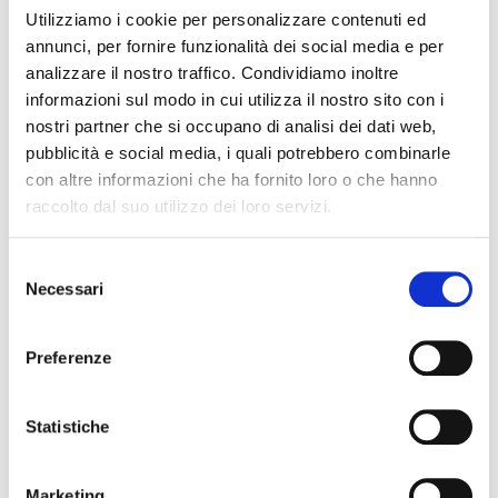
Utilizziamo i cookie per personalizzare contenuti ed
annunci, per fornire funzionalità dei social media e per
analizzare il nostro traffico. Condividiamo inoltre
informazioni sul modo in cui utilizza il nostro sito con i
nostri partner che si occupano di analisi dei dati web,
299,00 €
315,00 €
pubblicità e social media, i quali potrebbero combinarle
microfono AE5100
microfono At4041
con altre informazioni che ha fornito loro o che hanno
raccolto dal suo utilizzo dei loro servizi.
AUDIO-TECHNICA
AUDIO-TECHNICA
Selezione
Necessari
del
consenso
Preferenze
39,00 €
95,00 €
Statistiche
microfono ATR3350
microfono PRO8HEx
Marketing