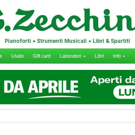
Pianoforti • Strumenti Musicali • Libri & Spartiti
e
Usato
Gift card
Laboratori
Libri
Info