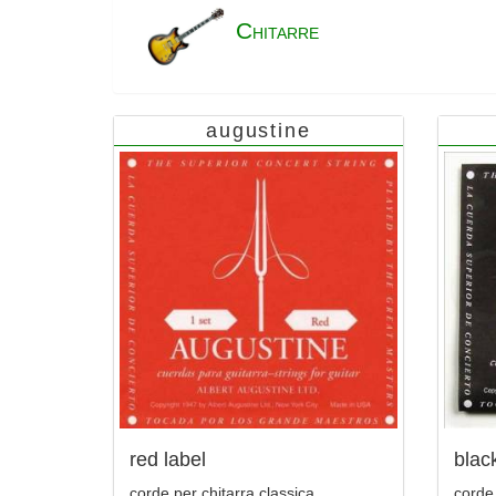
C
HITARRE
augustine
red label
blac
corde per chitarra classica
corde 