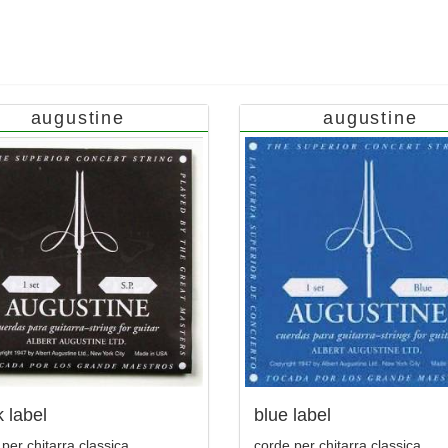
augustine
augustine
k label
blue label
per chitarra classica
corde per chitarra classica