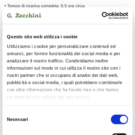
• Tempo di ricarica completa: 6,5 ore circa
• Led di indicazione carica completa e batteria scarica
• Durata batteria (ricarica completa): 100mA: 40h, 200mA: 20h,
500mA: 8h, 900mA: 4.5h
Questo sito web utilizza i cookie
Utilizziamo i cookie per personalizzare contenuti ed
• Dimensioni: 142 mm (D) × 76.5 mm (W) × 16.5 mm (H)
annunci, per fornire funzionalità dei social media e per
• Peso: 370 g
analizzare il nostro traffico. Condividiamo inoltre
informazioni sul modo in cui utilizza il nostro sito con i
• Inclusi: Trasformatore 18V, 8 cavetti di alimentazione per il
nostri partner che si occupano di analisi dei dati web,
collegamento agli effetti, velcro biadesivo
pubblicità e social media, i quali potrebbero combinarle
con altre informazioni che ha fornito loro o che hanno
raccolto dal suo utilizzo dei loro servizi.
Le immagini e le descrizioni dei prodotti riproducono nel modo più
fedele le caratteristiche degli stessi. Possono peraltro sussistere
errori o difformità sull’aspetto e nella descrizione dei beni e dei loro
Selezione
accessori. Le immagini e le descrizioni devono quindi intendersi
Necessari
del
come indicative. Farà fede la descrizione del prodotto contenuta nel
modulo d’ordine.
consenso