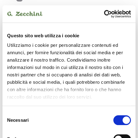
Custodia per Basso Elettrico
Massima protezione combinando trasportabilità e comfort.
Questo sito web utilizza i cookie
Utilizziamo i cookie per personalizzare contenuti ed
Maniglie, fodere e tasche sono cucite con nylon di alta qualità e
resistenza.
annunci, per fornire funzionalità dei social media e per
Schiuma rigida interna
analizzare il nostro traffico. Condividiamo inoltre
informazioni sul modo in cui utilizza il nostro sito con i
• Forma ergonomica
nostri partner che si occupano di analisi dei dati web,
pubblicità e social media, i quali potrebbero combinarle
• Ampia tasca multiuso
con altre informazioni che ha fornito loro o che hanno
raccolto dal suo utilizzo dei loro servizi.
Le immagini e le descrizioni dei prodotti riproducono nel modo più
fedele le caratteristiche degli stessi. Possono peraltro sussistere
Selezione
errori o difformità sull’aspetto e nella descrizione dei beni e dei loro
Necessari
accessori. Le immagini e le descrizioni devono quindi intendersi
del
come indicative. Farà fede la descrizione del prodotto contenuta nel
consenso
modulo d’ordine.