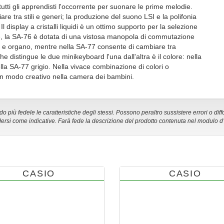
tutti gli apprendisti l'occorrente per suonare le prime melodie.
are tra stili e generi; la produzione del suono LSI e la polifonia
l display a cristalli liquidi è un ottimo supporto per la selezione
tre, la SA-76 è dotata di una vistosa manopola di commutazione
 e organo, mentre nella SA-77 consente di cambiare tra
e distingue le due minikeyboard l'una dall'altra è il colore: nella
lla SA-77 grigio. Nella vivace combinazione di colori o
o in modo creativo nella camera dei bambini.
 più fedele le caratteristiche degli stessi. Possono peraltro sussistere errori o diff
ersi come indicative. Farà fede la descrizione del prodotto contenuta nel modulo d
CASIO
CASIO