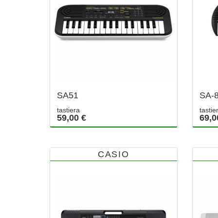
SA51
SA-
tastiera
tastie
59,00 €
69,0
CASIO