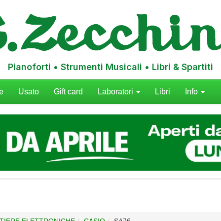
Pianoforti • Strumenti Musicali • Libri & Spartiti
e
Usato
Gift card
Laboratori
Libri
Info
ASTIERE ELETTRONICHE
CASIO
SA76