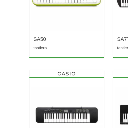
SA50
SA7
tastiera
tastie
CASIO