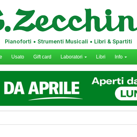
Pianoforti • Strumenti Musicali • Libri & Spartiti
e
Usato
Gift card
Laboratori
Libri
Info