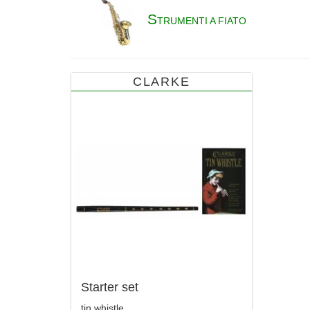
S
TRUMENTI A FIATO
CLARKE
Starter set
tin whistle