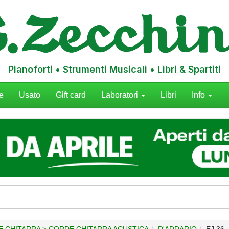
Pianoforti • Strumenti Musicali • Libri & Spartiti
e
Usato
Gift card
Laboratori
Libri
Info
E CHITARRA > CORDE CHITARRA ACUSTICA
D'ADDARIO
EJ 36