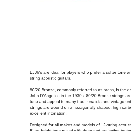
EJ36's are ideal for players who prefer a softer tone a
string acoustic guitars.
80/20 Bronze, commonly referred to as brass, is the ori
John D'Angelico in the 1930s. 80/20 Bronze strings are 
tone and appeal to many traditionalists and vintage enthu
strings are wound on a hexagonally shaped, high carbon 
excellent intonation.
Designed for all makes and models of 12-string acousti
Extra-bright tone mixed with deep and projecting bott