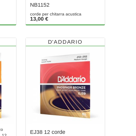
NB1152
corde per chitarra acustica
13,00 €
D'ADDARIO
zo
EJ38 12 corde
, 12