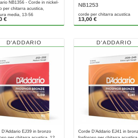
ario NB1356 - Corde in nickel-
NB1253
 per chitarra acustica,
corde per chitarra acustica
tura media, 13-56
0 €
13,00 €
D'ADDARIO
D'ADDARIO
 D’Addario EJ39 in bronzo
Corde D’Addario EJ41 in bron
oso per chitarra acustica, 12
fosforoso per chitarra acustica