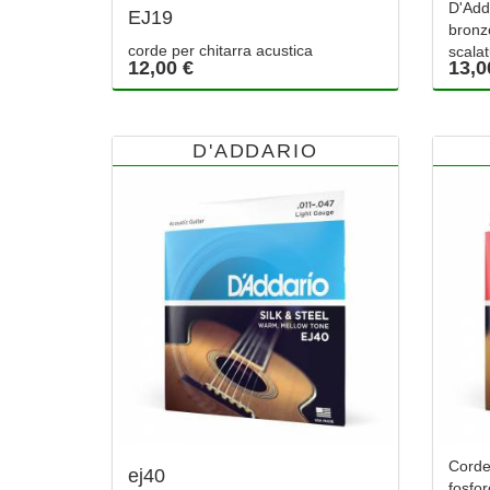
D'Add
EJ19
bronzo
corde per chitarra acustica
scala
12,00 €
13,0
D'ADDARIO
Corde
ej40
fosfor