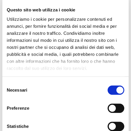
Questo sito web utilizza i cookie
Utilizziamo i cookie per personalizzare contenuti ed
annunci, per fornire funzionalità dei social media e per
analizzare il nostro traffico. Condividiamo inoltre
informazioni sul modo in cui utilizza il nostro sito con i
nostri partner che si occupano di analisi dei dati web,
111150
pubblicità e social media, i quali potrebbero combinarle
cavo audio usb c - 2 jack mono
con altre informazioni che ha fornito loro o che hanno
20,00 €
raccolto dal suo utilizzo dei loro servizi.
Selezione
Dap Audio
Necessari
del
consenso
Preferenze
Statistiche