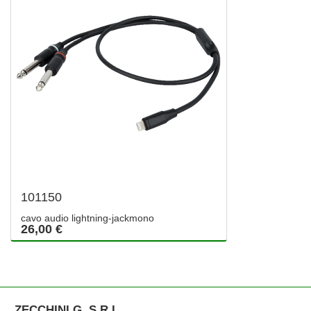
101150
cavo audio lightning-jackmono
26,00 €
ZECCHINI G. S.R.L.