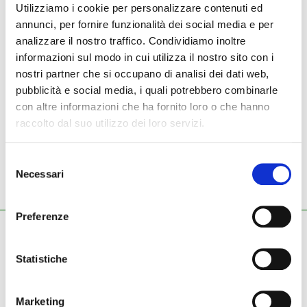
Utilizziamo i cookie per personalizzare contenuti ed
annunci, per fornire funzionalità dei social media e per
analizzare il nostro traffico. Condividiamo inoltre
NUOVO
USATO
informazioni sul modo in cui utilizza il nostro sito con i
nostri partner che si occupano di analisi dei dati web,
Strumenti nuovi
Dean
chitarra
pubblicità e social media, i quali potrebbero combinarle
con altre informazioni che ha fornito loro o che hanno
raccolto dal suo utilizzo dei loro servizi.
Dean - chitarra
Selezione
Necessari
del
consenso
Preferenze
ZECCHINI G. S.R.L.
Pianoforti - Strumenti musicali
Statistiche
Tel.
045.8002780
/ Fax 045.8012858
email:
info@zecchinimusica.it
email pec:
zecchini@pec.it
Marketing