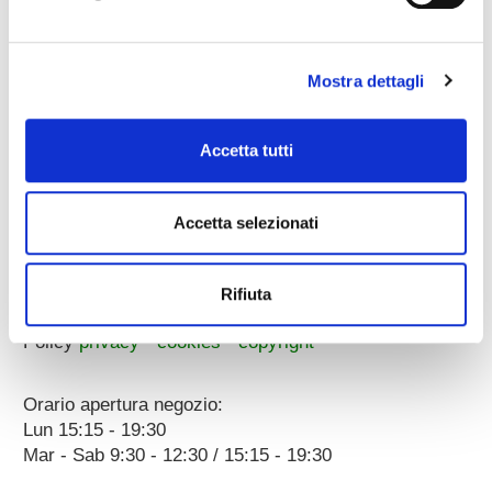
whatsapp:
3896251810
Mostra dettagli
Accetta tutti
Corso Porta Nuova, 51/55
Accetta selezionati
37122 Verona (ITALY)
a 100 metri dal Parcheggio Arena
p.iva 00096890231
Rifiuta
Dati societari
Policy
privacy
•
cookies
•
copyright
Orario apertura negozio:
Lun 15:15 - 19:30
Mar - Sab 9:30 - 12:30 / 15:15 - 19:30