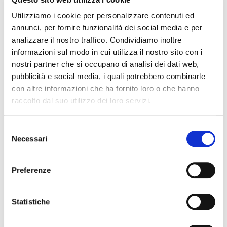
Utilizziamo i cookie per personalizzare contenuti ed
annunci, per fornire funzionalità dei social media e per
NUOVO
USATO
analizzare il nostro traffico. Condividiamo inoltre
informazioni sul modo in cui utilizza il nostro sito con i
Strumenti nuovi
Dreamaker amps
testata per chitarra
nostri partner che si occupano di analisi dei dati web,
pubblicità e social media, i quali potrebbero combinarle
con altre informazioni che ha fornito loro o che hanno
raccolto dal suo utilizzo dei loro servizi.
Dreamaker amps -
testata per chitarra
Selezione
Necessari
del
consenso
Preferenze
ZECCHINI G. S.R.L.
Statistiche
Pianoforti - Strumenti musicali
Tel.
045.8002780
/ Fax 045.8012858
email:
info@zecchinimusica.it