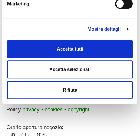
Marketing
email pec:
zecchini@pec.it
whatsapp:
3896251810
Mostra dettagli
Accetta tutti
Accetta selezionati
Corso Porta Nuova, 51/55
37122 Verona (ITALY)
a 100 metri dal Parcheggio Arena
Rifiuta
p.iva 00096890231
Dati societari
Policy
privacy
•
cookies
•
copyright
Orario apertura negozio:
Lun 15:15 - 19:30