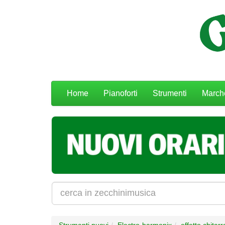
Menu
Home
Pianoforti
Strumenti
March
navigazione
Strumenti nuovi
Electro-harmonix
effetto chitarr