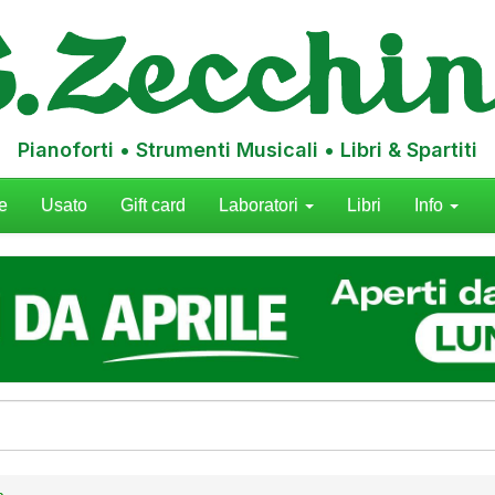
Pianoforti • Strumenti Musicali • Libri & Spartiti
e
Usato
Gift card
Laboratori
Libri
Info
a