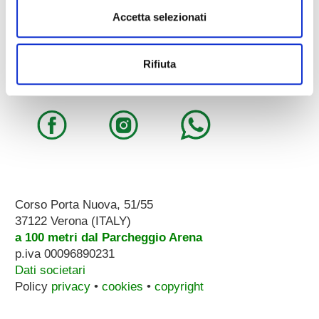
Pianoforti - Strumenti musicali
Accetta selezionati
Tel.
045.8002780
/ Fax 045.8012858
email:
info@zecchinimusica.it
email pec:
zecchini@pec.it
Rifiuta
whatsapp:
3896251810
Corso Porta Nuova, 51/55
37122 Verona (ITALY)
a 100 metri dal Parcheggio Arena
p.iva 00096890231
Dati societari
Policy
privacy
•
cookies
•
copyright