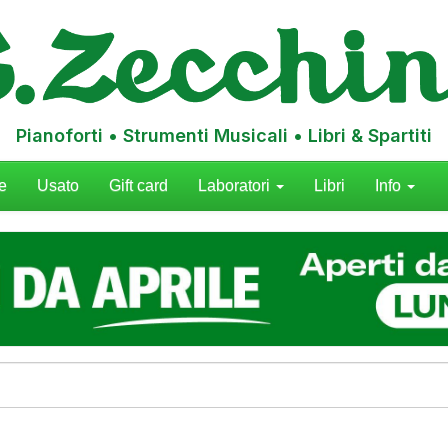
Pianoforti • Strumenti Musicali • Libri & Spartiti
e
Usato
Gift card
Laboratori
Libri
Info