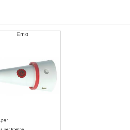
Emo
per
na per tromba