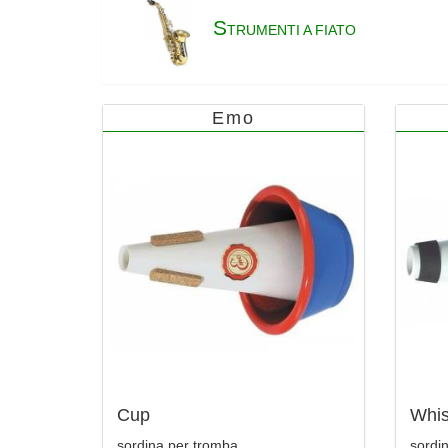
S
TRUMENTI A FIATO
Emo
Cup
Whis
sordina per tromba
sordi