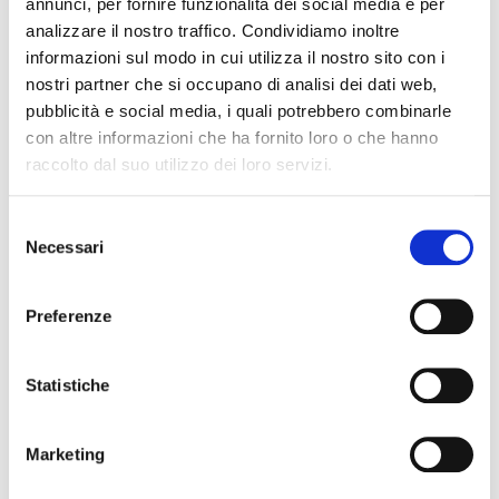
annunci, per fornire funzionalità dei social media e per
Le immagini e le descrizioni dei prodotti riproducono nel modo più
fedele le caratteristiche degli stessi. Possono peraltro sussistere
analizzare il nostro traffico. Condividiamo inoltre
errori o difformità sull’aspetto e nella descrizione dei beni e dei loro
informazioni sul modo in cui utilizza il nostro sito con i
accessori. Le immagini e le descrizioni devono quindi intendersi
come indicative. Farà fede la descrizione del prodotto contenuta nel
nostri partner che si occupano di analisi dei dati web,
modulo d’ordine.
pubblicità e social media, i quali potrebbero combinarle
con altre informazioni che ha fornito loro o che hanno
raccolto dal suo utilizzo dei loro servizi.
ERNIE BALL
Selezione
Necessari
del
consenso
Preferenze
Statistiche
Marketing