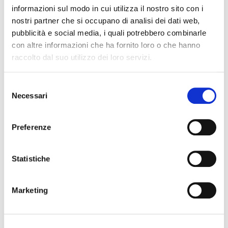
informazioni sul modo in cui utilizza il nostro sito con i
nostri partner che si occupano di analisi dei dati web,
pubblicità e social media, i quali potrebbero combinarle
con altre informazioni che ha fornito loro o che hanno
raccolto dal suo utilizzo dei loro servizi.
Selezione
Necessari
del
consenso
Preferenze
Statistiche
Orologio Ernie Ball "Eagle" funzionamento con 2 batterie AA (non
incluse)
Marketing
Le immagini e le descrizioni dei prodotti riproducono nel modo più
fedele le caratteristiche degli stessi. Possono peraltro sussistere