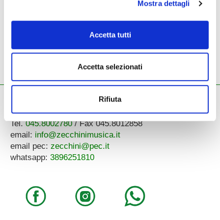
Mostra dettagli
errori o difformità sull’aspetto e nella descrizione dei beni e dei loro
accessori. Le immagini e le descrizioni devono quindi intendersi
come indicative. Farà fede la descrizione del prodotto contenuta nel
modulo d’ordine.
Accetta tutti
Accetta selezionati
Rifiuta
ZECCHINI G. S.R.L.
Pianoforti - Strumenti musicali
Tel.
045.8002780
/ Fax 045.8012858
email:
info@zecchinimusica.it
email pec:
zecchini@pec.it
whatsapp:
3896251810