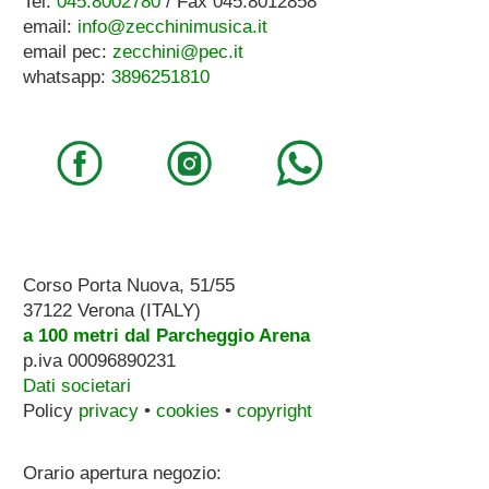
Tel.
045.8002780
/ Fax 045.8012858
email:
info@zecchinimusica.it
email pec:
zecchini@pec.it
whatsapp:
3896251810
Corso Porta Nuova, 51/55
37122 Verona (ITALY)
a 100 metri dal Parcheggio Arena
p.iva 00096890231
Dati societari
Policy
privacy
•
cookies
•
copyright
Orario apertura negozio: