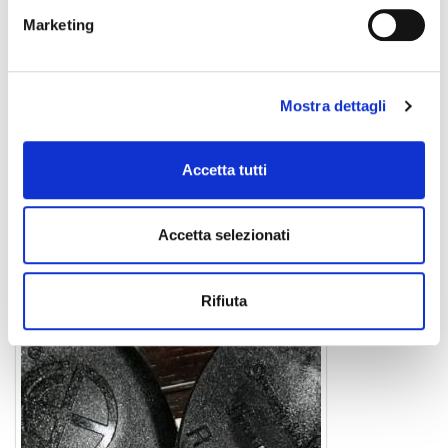
Marketing
Mostra dettagli
Accetta tutti
EASY MINI
plettro
Accetta selezionati
Rifiuta
ESSETIPICKS