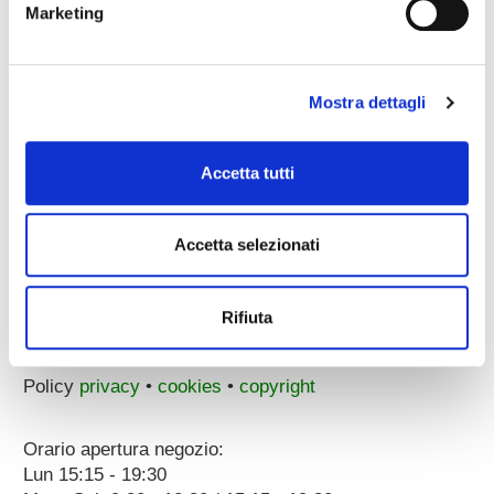
Marketing
email pec:
zecchini@pec.it
whatsapp:
3896251810
Mostra dettagli
Accetta tutti
Accetta selezionati
Corso Porta Nuova, 51/55
37122 Verona (ITALY)
a 100 metri dal Parcheggio Arena
Rifiuta
p.iva 00096890231
Dati societari
Policy
privacy
•
cookies
•
copyright
Orario apertura negozio:
Lun 15:15 - 19:30