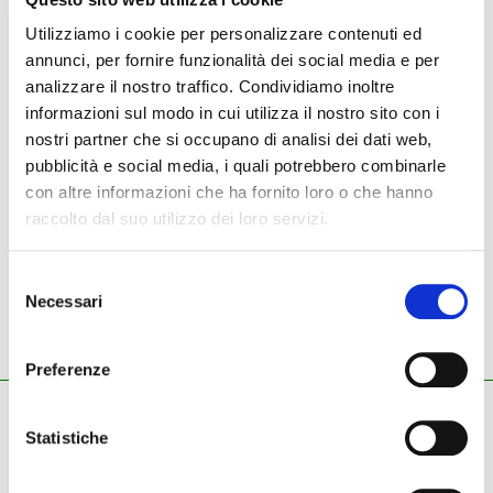
Utilizziamo i cookie per personalizzare contenuti ed
annunci, per fornire funzionalità dei social media e per
NUOVO
USATO
analizzare il nostro traffico. Condividiamo inoltre
informazioni sul modo in cui utilizza il nostro sito con i
Strumenti nuovi
Fiveo by montarbo
diffusori amplificati
nostri partner che si occupano di analisi dei dati web,
pubblicità e social media, i quali potrebbero combinarle
con altre informazioni che ha fornito loro o che hanno
raccolto dal suo utilizzo dei loro servizi.
Fiveo by montarbo -
diffusori amplificati
Selezione
Necessari
del
consenso
Preferenze
ZECCHINI G. S.R.L.
Statistiche
Pianoforti - Strumenti musicali
Tel.
045.8002780
/ Fax 045.8012858
email:
info@zecchinimusica.it