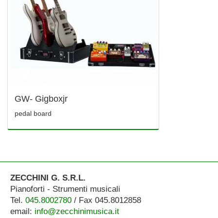
GW- Gigboxjr
pedal board
ZECCHINI G. S.R.L.
Pianoforti - Strumenti musicali
Tel.
045.8002780
/ Fax 045.8012858
email:
info@zecchinimusica.it