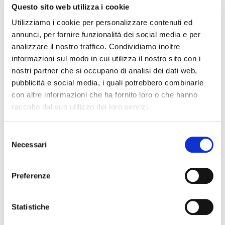
Con borsa e bocchino in sintetico (penna piccola)
Questo sito web utilizza i cookie
Con la sua costruzione in plastica, questo strumento leggerissimo
suona in maniera sorprendentemente simile a un normale
Utilizziamo i cookie per personalizzare contenuti ed
trombone in ottone.
annunci, per fornire funzionalità dei social media e per
analizzare il nostro traffico. Condividiamo inoltre
informazioni sul modo in cui utilizza il nostro sito con i
Le immagini e le descrizioni dei prodotti riproducono nel modo più
nostri partner che si occupano di analisi dei dati web,
fedele le caratteristiche degli stessi. Possono peraltro sussistere
pubblicità e social media, i quali potrebbero combinarle
errori o difformità sull’aspetto e nella descrizione dei beni e dei loro
accessori. Le immagini e le descrizioni devono quindi intendersi
con altre informazioni che ha fornito loro o che hanno
come indicative. Farà fede la descrizione del prodotto contenuta nel
raccolto dal suo utilizzo dei loro servizi.
modulo d’ordine.
Selezione
Necessari
del
consenso
GEWA
Preferenze
Statistiche