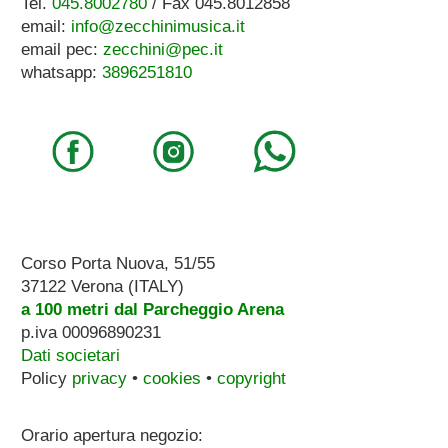
Tel.
045.8002780
/ Fax 045.8012858
email:
info@zecchinimusica.it
email pec:
zecchini@pec.it
whatsapp:
3896251810
Corso Porta Nuova, 51/55
37122 Verona (ITALY)
a 100 metri dal Parcheggio Arena
p.iva 00096890231
Dati societari
Policy
privacy
•
cookies
•
copyright
Orario apertura negozio: