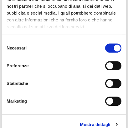
nostri partner che si occupano di analisi dei dati web,
pubblicità e social media, i quali potrebbero combinarle
con altre informazioni che ha fornito loro o che hanno
raccolto dal suo utilizzo dei loro servizi.
Selezione
Necessari
R1 ST
del
555,00 €
consenso
Preferenze
Golden Age Project
Statistiche
Marketing
Mostra dettagli