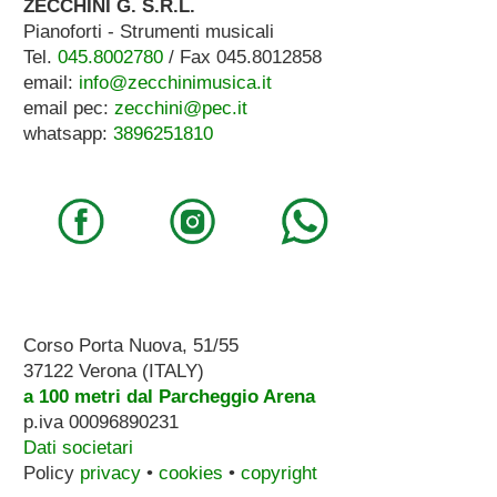
ZECCHINI G. S.R.L.
Pianoforti - Strumenti musicali
Tel.
045.8002780
/ Fax 045.8012858
email:
info@zecchinimusica.it
email pec:
zecchini@pec.it
whatsapp:
3896251810
Corso Porta Nuova, 51/55
37122 Verona (ITALY)
a 100 metri dal Parcheggio Arena
p.iva 00096890231
Dati societari
Policy
privacy
•
cookies
•
copyright