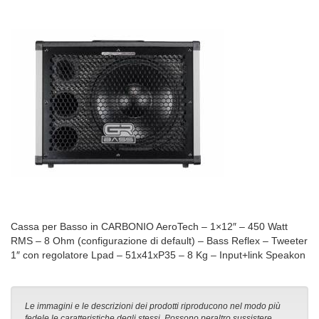
Cassa per Basso in CARBONIO AeroTech – 1×12″ – 450 Watt
RMS – 8 Ohm (configurazione di default) – Bass Reflex – Tweeter
1″ con regolatore Lpad – 51x41xP35 – 8 Kg – Input+link Speakon
Le immagini e le descrizioni dei prodotti riproducono nel modo più
fedele le caratteristiche degli stessi. Possono peraltro sussistere