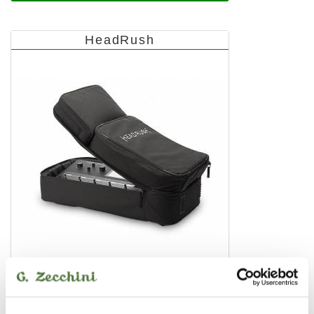
HeadRush
HEADRUSH BACKPACK