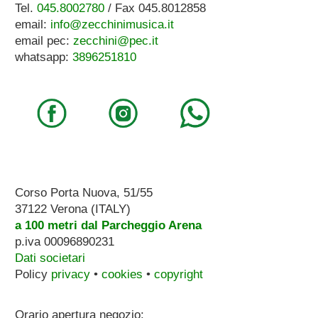
Tel.
045.8002780
/ Fax 045.8012858
email:
info@zecchinimusica.it
email pec:
zecchini@pec.it
whatsapp:
3896251810
Corso Porta Nuova, 51/55
37122 Verona (ITALY)
a 100 metri dal Parcheggio Arena
p.iva 00096890231
Dati societari
Policy
privacy
•
cookies
•
copyright
Orario apertura negozio: