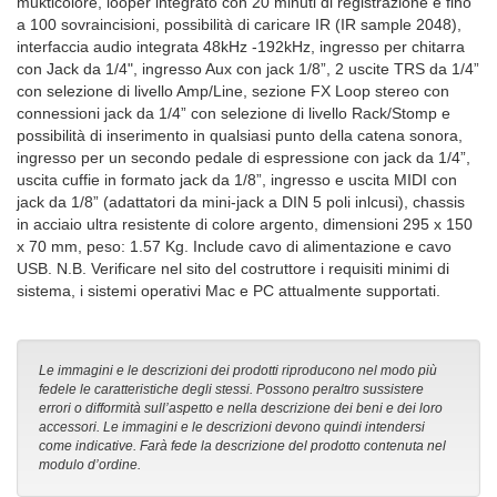
mukticolore, looper integrato con 20 minuti di registrazione e fino
a 100 sovraincisioni, possibilità di caricare IR (IR sample 2048),
interfaccia audio integrata 48kHz -192kHz, ingresso per chitarra
con Jack da 1/4", ingresso Aux con jack 1/8”, 2 uscite TRS da 1/4”
con selezione di livello Amp/Line, sezione FX Loop stereo con
connessioni jack da 1/4” con selezione di livello Rack/Stomp e
possibilità di inserimento in qualsiasi punto della catena sonora,
ingresso per un secondo pedale di espressione con jack da 1/4”,
uscita cuffie in formato jack da 1/8”, ingresso e uscita MIDI con
jack da 1/8” (adattatori da mini-jack a DIN 5 poli inlcusi), chassis
in acciaio ultra resistente di colore argento, dimensioni 295 x 150
x 70 mm, peso: 1.57 Kg. Include cavo di alimentazione e cavo
USB. N.B. Verificare nel sito del costruttore i requisiti minimi di
sistema, i sistemi operativi Mac e PC attualmente supportati.
Le immagini e le descrizioni dei prodotti riproducono nel modo più
fedele le caratteristiche degli stessi. Possono peraltro sussistere
errori o difformità sull’aspetto e nella descrizione dei beni e dei loro
accessori. Le immagini e le descrizioni devono quindi intendersi
come indicative. Farà fede la descrizione del prodotto contenuta nel
modulo d’ordine.