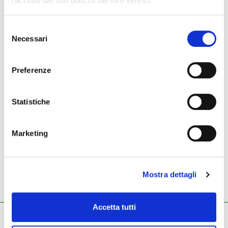
raccolto dal suo utilizzo dei loro servizi.
Selezione
999,00 €
1.499,00 €
Necessari
del
impianto audio Lucas nano
impianto audio LUCAS
consenso
602
NANO 608i
Preferenze
HK AUDIO
HK AUDIO
Statistiche
Marketing
1.926,00 €
impianto audio
impianto audio EASY
Mostra dettagli
ELEMENTS EASY BASE
BASE DOPPIA
plus
Accetta tutti
ZECCHINI G. S.R.L.