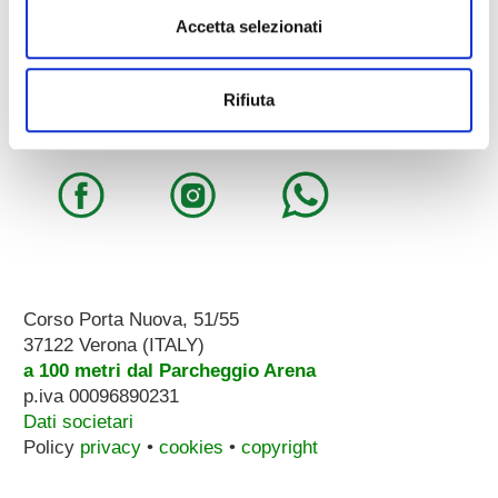
Pianoforti - Strumenti musicali
Accetta selezionati
Tel.
045.8002780
/ Fax 045.8012858
email:
info@zecchinimusica.it
email pec:
zecchini@pec.it
Rifiuta
whatsapp:
3896251810
Corso Porta Nuova, 51/55
37122 Verona (ITALY)
a 100 metri dal Parcheggio Arena
p.iva 00096890231
Dati societari
Policy
privacy
•
cookies
•
copyright