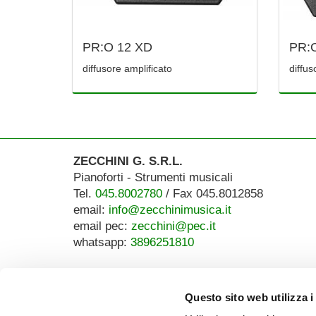
PR:O 12 XD
PR:
diffusore amplificato
diffus
ZECCHINI G. S.R.L.
Pianoforti - Strumenti musicali
Tel.
045.8002780
/ Fax 045.8012858
email:
info@zecchinimusica.it
email pec:
zecchini@pec.it
whatsapp:
3896251810
Questo sito web utilizza i