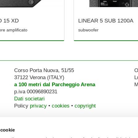
O 15 XD
LINEAR 5 SUB 1200A
ore amplificato
subwoofer
Corso Porta Nuova, 51/55
O
37122 Verona (ITALY)
L
a 100 metri dal Parcheggio Arena
M
p.iva 00096890231
Dati societari
Policy
privacy
•
cookies
•
copyright
 cookie