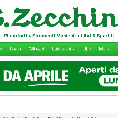
Pianoforti • Strumenti Musicali • Libri & Spartiti
e
Usato
Gift card
Laboratori
Libri
Info
RI > DIFFUSORI ATTIVI
HK AUDIO
LINEAR 5 112FA