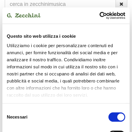
NUOVO
USATO
Questo sito web utilizza i cookie
Strumenti nuovi
Hofner
pedale per chitarra
Utilizziamo i cookie per personalizzare contenuti ed
annunci, per fornire funzionalità dei social media e per
analizzare il nostro traffico. Condividiamo inoltre
Hofner - pedale per
informazioni sul modo in cui utilizza il nostro sito con i
chitarra
nostri partner che si occupano di analisi dei dati web,
pubblicità e social media, i quali potrebbero combinarle
con altre informazioni che ha fornito loro o che hanno
raccolto dal suo utilizzo dei loro servizi.
HOFNER
Selezione
Necessari
del
consenso