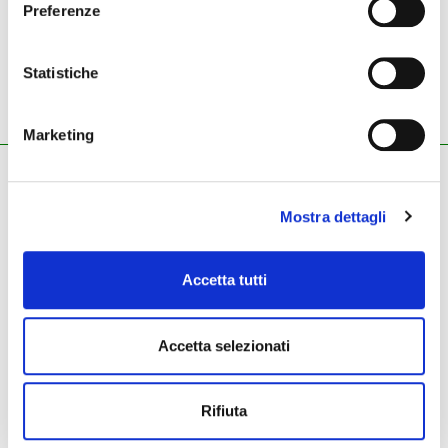
Preferenze
65,00 €
Statistiche
pedale per chitarra HCT-P-
TUNER
Marketing
ZECCHINI G. S.R.L.
Pianoforti - Strumenti musicali
Mostra dettagli
Tel.
045.8002780
/ Fax 045.8012858
email:
info@zecchinimusica.it
email pec:
zecchini@pec.it
Accetta tutti
whatsapp:
3896251810
Accetta selezionati
Rifiuta