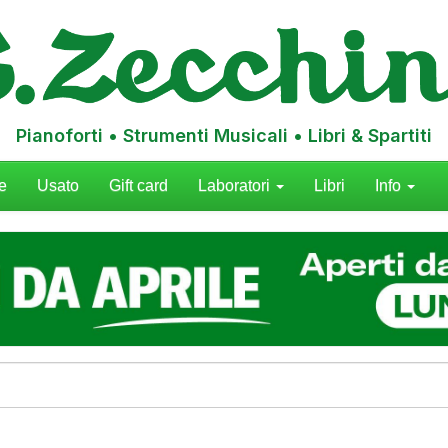
Pianoforti • Strumenti Musicali • Libri & Spartiti
e
Usato
Gift card
Laboratori
Libri
Info