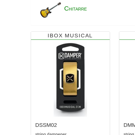
C
HITARRE
IBOX MUSICAL
DSSM02
DMM
string dampener
strin