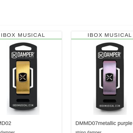
IBOX MUSICAL
IBOX MUSICAL
D02
DMMD07metallic purple
g damper
string damper