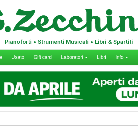
Pianoforti • Strumenti Musicali • Libri & Spartiti
e
Usato
Gift card
Laboratori
Libri
Info