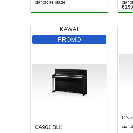
pianoforte stage
pianof
619,
KAWAI
PROMO
CN2
CA901 BLK
pianof