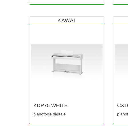
KAWAI
KDP75 WHITE
CX1
pianoforte digitale
pianof