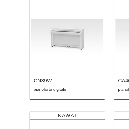
CN39W
CA4
pianoforte digitale
pianof
KAWAI