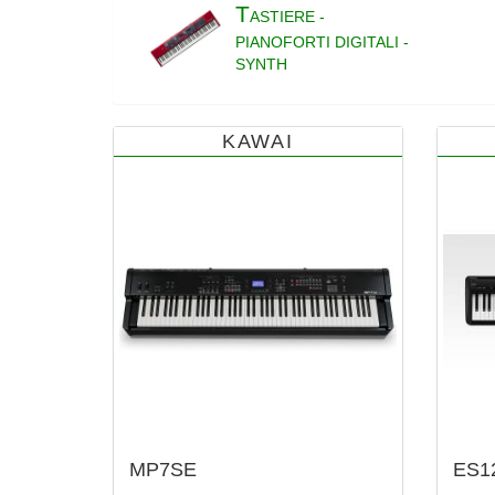
T
ASTIERE -
PIANOFORTI DIGITALI -
SYNTH
KAWAI
MP7SE
ES1