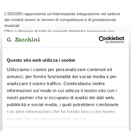
L’SD1000 rappresenta un’interessante integrazione nel settore
dei moduli sonori in termini di compattezza e di prestazionali
musicali.
Oltre a disporre di tutte le sonorità timbriche necessarie per
un’ottima riproduzione dei files musicali in formato General Midi
standard e Kar, l’SD1000 possiede anche ulteriori Banchi suono
aggiuntivi con una incredibile varietà di Voci orchestrali: Grand
Piano Stereo su 88 note, Chitarre acustiche ed elettriche, Brass e
Questo sito web utilizza i cookie
Sassofoni di qualità unica, Organi campionati, Fisarmoniche,
Bassi, Strings, Drum Sets acustici ed elettronici etc.
Utilizziamo i cookie per personalizzare contenuti ed
annunci, per fornire funzionalità dei social media e per
analizzare il nostro traffico. Condividiamo inoltre
L’SD1000 è provvisto inoltre di una notevole quantità di Loops
audio di Batteria e Percussioni suddivisi nei più diversi generi
informazioni sul modo in cui utilizza il nostro sito con i
musicali, i quali certamente differenziano l’SD1000 da tutti gli altri
nostri partner che si occupano di analisi dei dati web,
moduli similari del mercato.
pubblicità e social media, i quali potrebbero combinarle
Il modulo trova il top delle sue applicazioni in abbinamento ad un
con altre informazioni che ha fornito loro o che hanno
player MIDI (come ad es. KETRON MIDJAY) o a sequencers su
raccolto dal suo utilizzo dei loro servizi.
computer (Logic®, Cubase®, Cakewalk® ed altri), ma può essere
collegato anche a Master keyboards o Tastiere multi-purpose
(Arranger, Synth, Digital pianos, etc.)