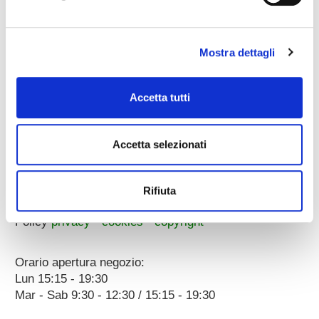
whatsapp:
3896251810
Mostra dettagli
Accetta tutti
Corso Porta Nuova, 51/55
Accetta selezionati
37122 Verona (ITALY)
a 100 metri dal Parcheggio Arena
p.iva 00096890231
Rifiuta
Dati societari
Policy
privacy
•
cookies
•
copyright
Orario apertura negozio:
Lun 15:15 - 19:30
Mar - Sab 9:30 - 12:30 / 15:15 - 19:30