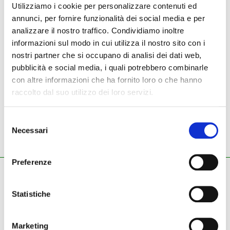
Utilizziamo i cookie per personalizzare contenuti ed
annunci, per fornire funzionalità dei social media e per
analizzare il nostro traffico. Condividiamo inoltre
NUOVO
USATO
informazioni sul modo in cui utilizza il nostro sito con i
nostri partner che si occupano di analisi dei dati web,
Strumenti nuovi
Lantec
allenatore
pubblicità e social media, i quali potrebbero combinarle
con altre informazioni che ha fornito loro o che hanno
raccolto dal suo utilizzo dei loro servizi.
Lantec - allenatore
Selezione
Necessari
del
consenso
Preferenze
ZECCHINI G. S.R.L.
Pianoforti - Strumenti musicali
Statistiche
Tel.
045.8002780
/ Fax 045.8012858
email:
info@zecchinimusica.it
email pec:
zecchini@pec.it
Marketing