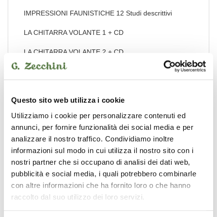
IMPRESSIONI FAUNISTICHE 12 Studi descrittivi
LA CHITARRA VOLANTE 1 + CD
LA CHITARRA VOLANTE 2 + CD
LA CHITARRA VOLANTE Appendice al metodo
LA CHITARRA VOLANTE Ensemble 1
Questo sito web utilizza i cookie
LA CHITARRA VOLANTE Ensemble 2
Utilizziamo i cookie per personalizzare contenuti ed
annunci, per fornire funzionalità dei social media e per
PRELUDI SENTIMENTALI Brani originali di facile e
analizzare il nostro traffico. Condividiamo inoltre
media difficoltà + CD
informazioni sul modo in cui utilizza il nostro sito con i
TRAVEL IN AMERICA - Trittico per chitarra solista e
nostri partner che si occupano di analisi dei dati web,
orchestra di chitarre
pubblicità e social media, i quali potrebbero combinarle
con altre informazioni che ha fornito loro o che hanno
UNA CHITARRA IN FRACK Omaggio a Domenico
raccolto dal suo utilizzo dei loro servizi.
Modugno + CD