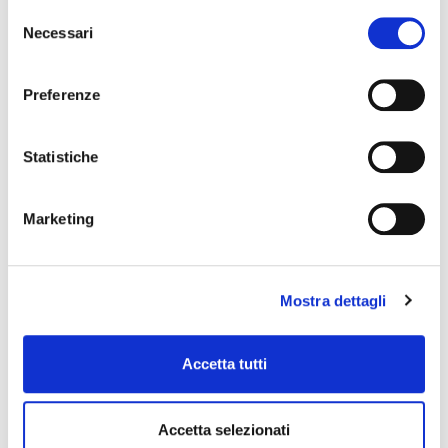
Selezione
Necessari
del
consenso
I dati del libro o della partitura che stai cercando.
Preferenze
*
Titolo
Statistiche
Autore
Marketing
Editore
Mostra dettagli
I tuoi dati, per consentirci di contattarti.
Accetta tutti
Nome e cognome
Accetta selezionati