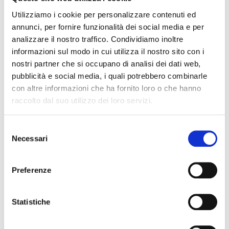
Utilizziamo i cookie per personalizzare contenuti ed
annunci, per fornire funzionalità dei social media e per
analizzare il nostro traffico. Condividiamo inoltre
I dati del libro o della partitura che stai cercando.
informazioni sul modo in cui utilizza il nostro sito con i
nostri partner che si occupano di analisi dei dati web,
*
Titolo
pubblicità e social media, i quali potrebbero combinarle
con altre informazioni che ha fornito loro o che hanno
raccolto dal suo utilizzo dei loro servizi.
Autore
Selezione
Necessari
del
Editore
consenso
Preferenze
I tuoi dati, per consentirci di contattarti.
Statistiche
Nome e cognome