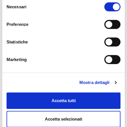
Selezione
Necessari
del
consenso
Preferenze
LPA601 VSB
bongo
Statistiche
Marketing
LP
Mostra dettagli
Accetta tutti
Accetta selezionati