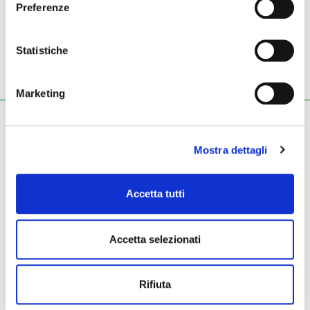
Preferenze
149,00 €
249,00 €
Statistiche
sistema karaoke OKYFLY3
sistema karaoke OKYFLY 3
PLUS
Marketing
ZECCHINI G. S.R.L.
Pianoforti - Strumenti musicali
Mostra dettagli
Tel.
045.8002780
/ Fax 045.8012858
email:
info@zecchinimusica.it
email pec:
zecchini@pec.it
Accetta tutti
whatsapp:
3896251810
Accetta selezionati
Rifiuta