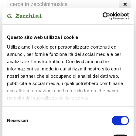
NUOVO
USATO
Questo sito web utilizza i cookie
Strumenti nuovi
M-live
sistema karaoke
Utilizziamo i cookie per personalizzare contenuti ed
annunci, per fornire funzionalità dei social media e per
analizzare il nostro traffico. Condividiamo inoltre
M-live - sistema
informazioni sul modo in cui utilizza il nostro sito con i
karaoke
nostri partner che si occupano di analisi dei dati web,
pubblicità e social media, i quali potrebbero combinarle
con altre informazioni che ha fornito loro o che hanno
raccolto dal suo utilizzo dei loro servizi.
M-LIVE
M-LIVE
Selezione
Necessari
del
consenso