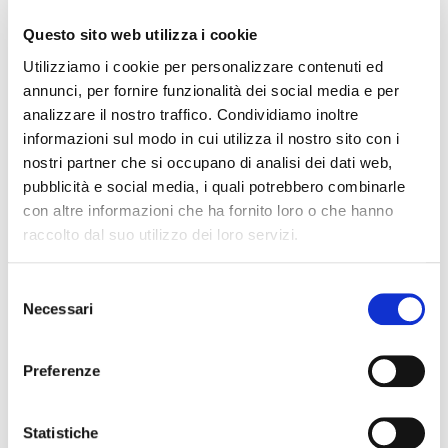
99,00 €
120,00 €
Questo sito web utilizza i cookie
sgabello T670
sgabello T675A
Utilizziamo i cookie per personalizzare contenuti ed
annunci, per fornire funzionalità dei social media e per
MAPEX
MAPEX
analizzare il nostro traffico. Condividiamo inoltre
informazioni sul modo in cui utilizza il nostro sito con i
nostri partner che si occupano di analisi dei dati web,
pubblicità e social media, i quali potrebbero combinarle
con altre informazioni che ha fornito loro o che hanno
raccolto dal suo utilizzo dei loro servizi.
79,00 €
99,00 €
Selezione
sgabello T570a
sgabello T660
Necessari
del
consenso
MAPEX
MAPEX
Preferenze
Statistiche