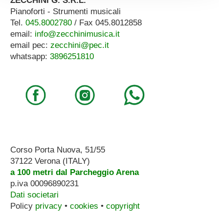
ZECCHINI G. S.R.L.
Pianoforti - Strumenti musicali
Tel.
045.8002780
/ Fax 045.8012858
email:
info@zecchinimusica.it
email pec:
zecchini@pec.it
whatsapp:
3896251810
Corso Porta Nuova, 51/55
37122 Verona (ITALY)
a 100 metri dal Parcheggio Arena
p.iva 00096890231
Dati societari
Policy
privacy
•
cookies
•
copyright