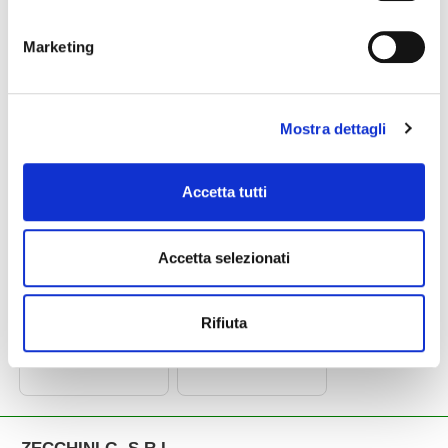
Marketing
119,00 €
119,00 €
sgabello T675
sgabello T680
Mostra dettagli
MAPEX
MAPEX
Accetta tutti
Accetta selezionati
Rifiuta
129,00 €
169,00 €
sgabello T750A
sgabello t775