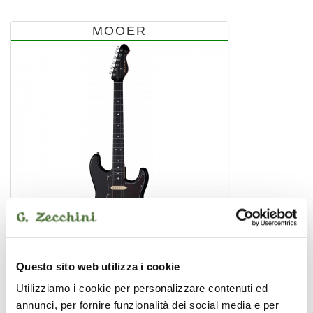
MOOER
Questo sito web utilizza i cookie
MSC10 PRO Black
Utilizziamo i cookie per personalizzare contenuti ed
chitarra elettrica
199,00 €
annunci, per fornire funzionalità dei social media e per