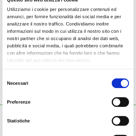
Utilizziamo i cookie per personalizzare contenuti ed
annunci, per fornire funzionalità dei social media e per
NUOVO
USATO
analizzare il nostro traffico. Condividiamo inoltre
informazioni sul modo in cui utilizza il nostro sito con i
Strumenti nuovi
Music man
basso elettrico
nostri partner che si occupano di analisi dei dati web,
pubblicità e social media, i quali potrebbero combinarle
con altre informazioni che ha fornito loro o che hanno
raccolto dal suo utilizzo dei loro servizi.
Music man - basso
elettrico
Selezione
Necessari
del
consenso
Preferenze
ZECCHINI G. S.R.L.
Statistiche
Pianoforti - Strumenti musicali
Tel.
045.8002780
/ Fax 045.8012858
email:
info@zecchinimusica.it