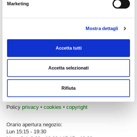
Marketing
email pec:
zecchini@pec.it
whatsapp:
3896251810
Mostra dettagli
Accetta tutti
Accetta selezionati
Corso Porta Nuova, 51/55
37122 Verona (ITALY)
a 100 metri dal Parcheggio Arena
Rifiuta
p.iva 00096890231
Dati societari
Policy
privacy
•
cookies
•
copyright
Orario apertura negozio:
Lun 15:15 - 19:30