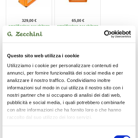
329,00 €
65,00 €
amplificatore per chitarra
amplificatore per chitarra
Crush 35RT
Crush Mini
ORANGE
ORANGE
Questo sito web utilizza i cookie
Utilizziamo i cookie per personalizzare contenuti ed
annunci, per fornire funzionalità dei social media e per
analizzare il nostro traffico. Condividiamo inoltre
informazioni sul modo in cui utilizza il nostro sito con i
nostri partner che si occupano di analisi dei dati web,
110,00 €
125,00 €
pubblicità e social media, i quali potrebbero combinarle
amplificatore per chitarra
amplificatore per chitarra
con altre informazioni che ha fornito loro o che hanno
Crush 12 BK
crush 12
raccolto dal suo utilizzo dei loro servizi.
ORANGE
ORANGE
Selezione