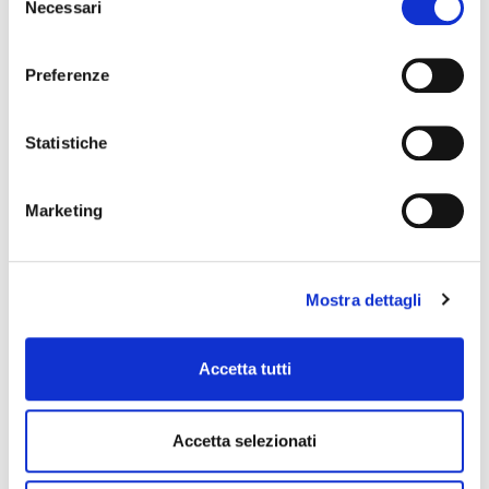
Necessari
del
consenso
Preferenze
169,00 €
525,00 €
Statistiche
amplificatore per chitarra
amplificatore per chitarra
Crush 20
TT15H TINY TERROR
Marketing
ORANGE
ORANGE
Mostra dettagli
Accetta tutti
850,00 €
1.039,00 €
amplificatore per chitarra
amplificatore per chitarra
Accetta selezionati
rocker 15
PPC412