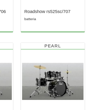
706
Roadshow rs525sc/707
batteria
PEARL