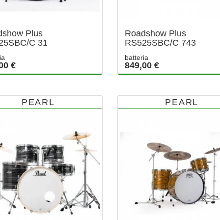
show Plus
Roadshow Plus
25SBC/C 31
RS525SBC/C 743
ia
batteria
00 €
849,00 €
PEARL
PEARL