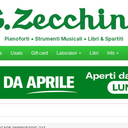
Pianoforti • Strumenti Musicali • Libri & Spartiti
e
Usato
Gift card
Laboratori
Libri
Info
CADE DMP925SP/C 227