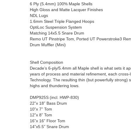
6 Ply (5.4mm) 100% Maple Shells
High Gloss and Matte Lacquer Finishes
NDL Lugs
1.6mm Steel Triple Flanged Hoops
OptiLoc Suspension System
Matching 14x5.5 Snare Drum
Remo UT Pinstripe Tom, Ported UT Powerstroke3 Re
Drum Muffler (Mini)
Shell Composition
Decade’s 6-ply/5.4mm all Maple shell is what sets it apa
years of process and material refinement, each cross-l
Technology. The resulting thin (but powerfully strong) s
highs and thundering lows.
DMP925S (incl. HWP-830)
22”x 18” Bass Drum
10”x 7” Tom
12”x 8” Tom
16”x 16” Floor Tom
14”x5.5” Snare Drum