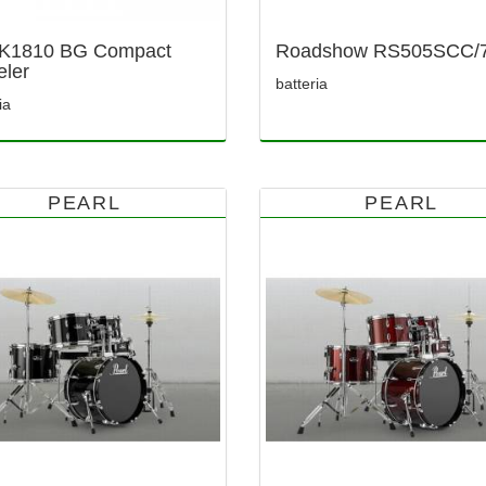
K1810 BG Compact
Roadshow RS505SCC/
eler
batteria
ia
PEARL
PEARL