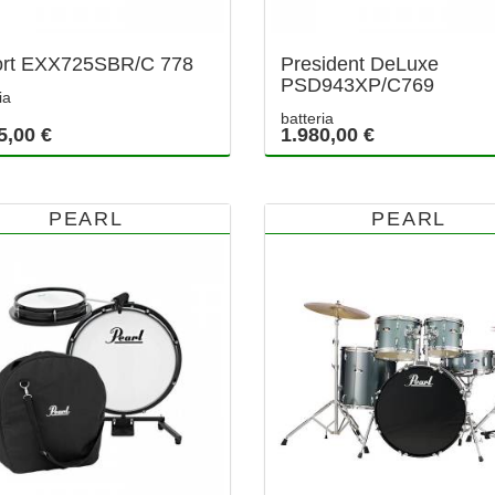
ort EXX725SBR/C 778
President DeLuxe
PSD943XP/C769
ia
batteria
5,00 €
1.980,00 €
PEARL
PEARL