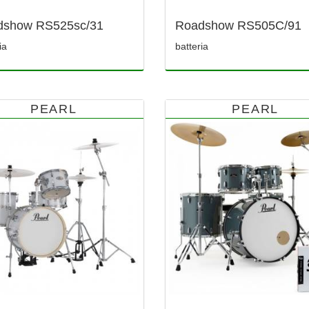
dshow RS525sc/31
Roadshow RS505C/91
ia
batteria
PEARL
PEARL