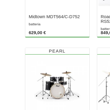
Midtown MDT564/C-D752
Road
RS5
batteria
batter
629,00 €
849,
PEARL