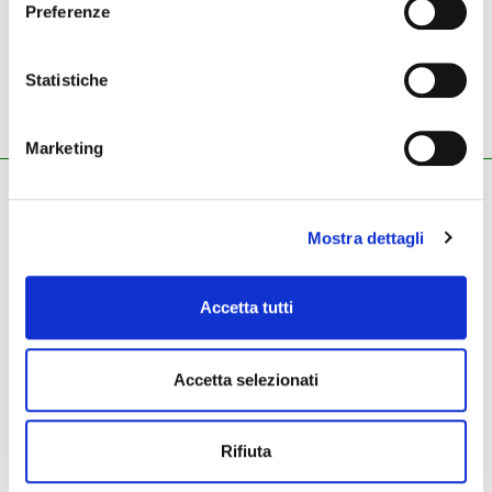
Preferenze
45,00 €
649,00 €
Statistiche
amplificatore chitarra
amplificatore chitarra
AUDITION
COMBO 20
Marketing
ZECCHINI G. S.R.L.
Pianoforti - Strumenti musicali
Mostra dettagli
Tel.
045.8002780
/ Fax 045.8012858
email:
info@zecchinimusica.it
email pec:
zecchini@pec.it
Accetta tutti
whatsapp:
3896251810
Accetta selezionati
Rifiuta