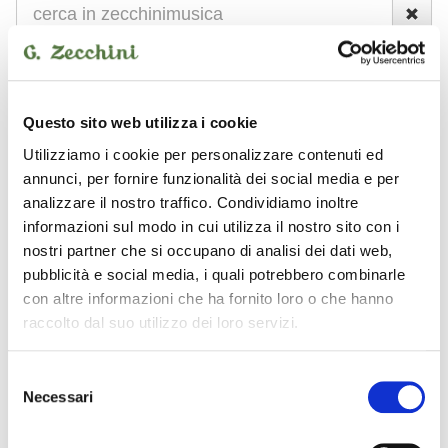
NUOVO
USATO
Questo sito web utilizza i cookie
Strumenti nuovi
Peavey
amplificatore chitarra
Utilizziamo i cookie per personalizzare contenuti ed
annunci, per fornire funzionalità dei social media e per
analizzare il nostro traffico. Condividiamo inoltre
Peavey - amplificatore
informazioni sul modo in cui utilizza il nostro sito con i
chitarra
nostri partner che si occupano di analisi dei dati web,
pubblicità e social media, i quali potrebbero combinarle
con altre informazioni che ha fornito loro o che hanno
raccolto dal suo utilizzo dei loro servizi.
PEAVEY
PEAVEY
Selezione
Necessari
del
consenso