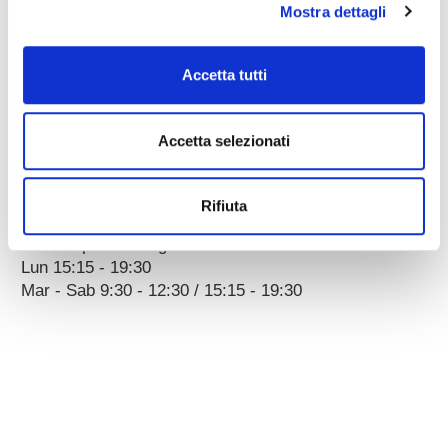
Mostra dettagli
Corso Porta Nuova, 51/55
Accetta tutti
37122 Verona (ITALY)
a 100 metri dal Parcheggio Arena
Accetta selezionati
p.iva 00096890231
Dati societari
Policy
privacy
•
cookies
•
copyright
Rifiuta
Orario apertura negozio:
Lun 15:15 - 19:30
Mar - Sab 9:30 - 12:30 / 15:15 - 19:30