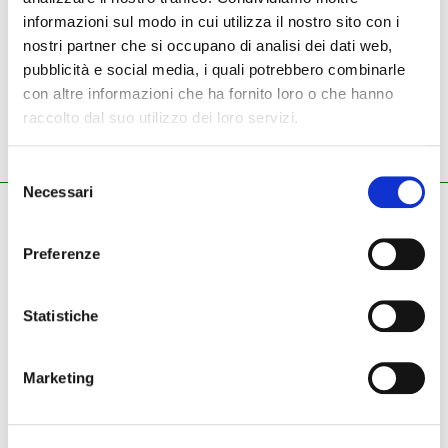
informazioni sul modo in cui utilizza il nostro sito con i
nostri partner che si occupano di analisi dei dati web,
NUOVO
USATO
pubblicità e social media, i quali potrebbero combinarle
con altre informazioni che ha fornito loro o che hanno
raccolto dal suo utilizzo dei loro servizi.
Selezione
Necessari
del
ZECCHINI G. S.R.L.
consenso
Pianoforti - Strumenti musicali
Preferenze
Tel.
045.8002780
/ Fax 045.8012858
email:
info@zecchinimusica.it
email pec:
zecchini@pec.it
Statistiche
whatsapp:
3896251810
Marketing