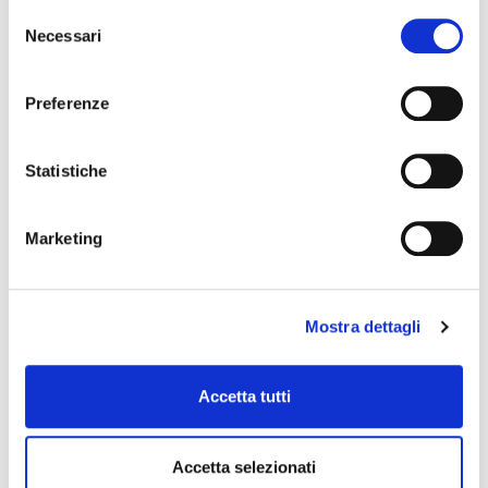
Selezione
Necessari
del
consenso
Preferenze
Statistiche
CONTROL COLUMNS 2
pannelli trattamento acustico
Marketing
PRIMACOUSTIC
Mostra dettagli
Accetta tutti
Accetta selezionati