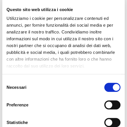
5B Rebound
Questo sito web utilizza i cookie
bacchette
14,90 €
Utilizziamo i cookie per personalizzare contenuti ed
annunci, per fornire funzionalità dei social media e per
analizzare il nostro traffico. Condividiamo inoltre
PRO MARK
informazioni sul modo in cui utilizza il nostro sito con i
nostri partner che si occupano di analisi dei dati web,
pubblicità e social media, i quali potrebbero combinarle
con altre informazioni che ha fornito loro o che hanno
raccolto dal suo utilizzo dei loro servizi.
Selezione
Necessari
del
consenso
Preferenze
Statistiche