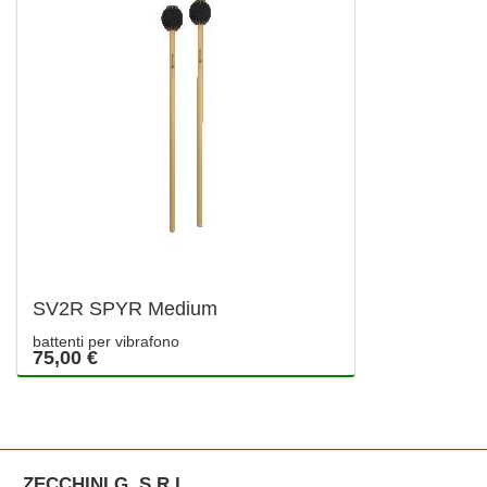
SV2R SPYR Medium
battenti per vibrafono
75,00 €
ZECCHINI G. S.R.L.