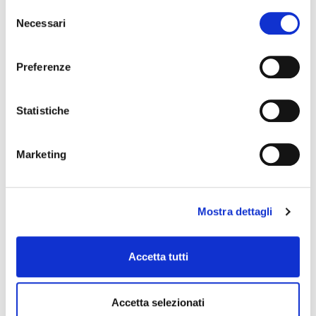
Selezione
Necessari
del
consenso
Preferenze
Statistiche
Goccia
panno doppiato per sax alto
19,00 €
Marketing
Rampone & Cazzani
Mostra dettagli
Accetta tutti
Accetta selezionati