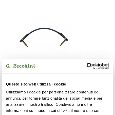
GCR2 bk jrjr 0.15 CM
Questo sito web utilizza i cookie
cavo patch
Utilizziamo i cookie per personalizzare contenuti ed
17,30 €
annunci, per fornire funzionalità dei social media e per
analizzare il nostro traffico. Condividiamo inoltre
informazioni sul modo in cui utilizza il nostro sito con i
REFERENCE