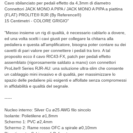
Cavo sbilanciato per pedali effetto da 4,3mm di diametro
Connettori JACK MONO A PIPA / JACK MONO A PIPA a piattina
(FLAT) PROLITE® RJR (By Reference®)
15 Centimetri - COLORE GRIGIO"
"Messo insieme un rig di qualità, è necessario cablarlo a dovere,
ed una volta scelti i cavi giusti per collegare la chitarra alla
pedaliera e questa all'amplificatore, bisogna poter contare su dei
cavetti di pari valore per connettere i pedali tra loro. A tal
proposito ecco il cavo RIC43-FX, patch per pedali effetto
assemblato (rigorosamente saldato a mano) con connettori
ProLite® Series RJR-AU: una soluzione ultra-slim che consente
un cablaggio mini invasivo e di qualità, per massimizzare lo
spazio delle pedaliere più esigenti e affollate senza compromessi
in affidabilità e qualità del segnale.
-----
Nucleo interno: Silver Cu ø25 AWG filo sincolo
Isolante: Polietilene ø1,8mm
Schermo 1: PVC ø2,4mm
Schermo 2: Rame rosso OFC a spirale ø0,10mm