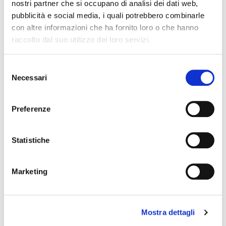
nostri partner che si occupano di analisi dei dati web,
pubblicità e social media, i quali potrebbero combinarle
con altre informazioni che ha fornito loro o che hanno
raccolto dal suo utilizzo dei loro servizi.
Selezione
Necessari
del
consenso
Preferenze
Statistiche
Marketing
GCR2 BK jrjr 0.20 CM
cavo patch
17,30 €
Mostra dettagli